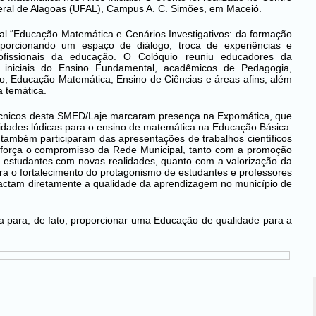
ral de Alagoas (UFAL), Campus A. C. Simões, em Maceió.
al “Educação Matemática e Cenários Investigativos: da formação
porcionando um espaço de diálogo, troca de experiências e
rofissionais da educação. O Colóquio reuniu educadores da
s iniciais do Ensino Fundamental, acadêmicos de Pedagogia,
 Educação Matemática, Ensino de Ciências e áreas afins, além
 temática.
técnicos desta SMED/Laje marcaram presença na Expomática, que
idades lúdicas para o ensino de matemática na Educação Básica.
 também participaram das apresentações de trabalhos científicos
 reforça o compromisso da Rede Municipal, tanto com a promoção
s estudantes com novas realidades, quanto com a valorização da
a o fortalecimento do protagonismo de estudantes e professores
pactam diretamente a qualidade da aprendizagem no município de
para, de fato, proporcionar uma Educação de qualidade para a