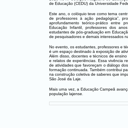
de Educação (CEDU) da Universidade Fede
Este ano, o colóquio teve como tema centr
de professores à ação pedagógica”, pro
aprofundamento teórico-prático entre p
Educação Infantil, professores dos ano
estudantes de pós-graduação em Educação,
de pesquisadores e demais interessados na
No evento, os estudantes, professores e 
é um espaço destinado à exposição de ativ
Além disso, docentes e técnicos de ensino
e relatos de experiências. Essa vivência
de atividades que favoreçam o diálogo do
formação continuada. Também contribui par
na construção coletiva de saberes que im
São José da Laje.
Mais uma vez, a Educação Campeã avança 
população lajense.