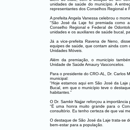
unidades de saúde do município. A entreg
representantes dos Conselhos Regional e F
A prefeita Angela Vanessa celebrou o mom
“São José da Laje foi premiada como a
Conselho Regional e Federal de Odontolo
unidades e os auxiliares de saúde bucal, pa
Já a vice-prefeita Ravena de Neno, diss
equipes de saúde, que contam ainda com c
Unidades Móveis.
Além da premiação, o município também
Unidade de Saúde Amaury Vasconcelos.
Para o presidente do CRO-AL, Dr. Carlos Ma
municipal:
“Hoje estamos aqui em São José da Laje 
Bucal, em que o município teve o destaque 
habitantes.”
O Dr. Samkir Najjar reforçou a importância
“É uma honra muito grande para o Conse
consultório. Eu tenho certeza de que vai m
O destaque de São José da Laje trata-se d
bem-estar para a população.