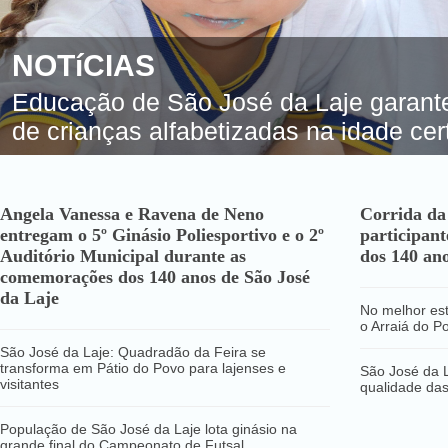
NOTíCIAS
Educação de São José da Laje garante 
de crianças alfabetizadas na idade cer
Angela Vanessa e Ravena de Neno
Corrida da
entregam o 5º Ginásio Poliesportivo e o 2º
participant
Auditório Municipal durante as
dos 140 ano
comemorações dos 140 anos de São José
da Laje
No melhor est
o Arraiá do 
São José da Laje: Quadradão da Feira se
transforma em Pátio do Povo para lajenses e
São José da L
visitantes
qualidade das
População de São José da Laje lota ginásio na
grande final do Campeonato de Futsal